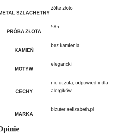
żółte złoto
METAL SZLACHETNY
585
PRÓBA ZŁOTA
bez kamienia
KAMIEŃ
elegancki
MOTYW
nie uczula, odpowiedni dla
alergików
CECHY
bizuteriaelizabeth.pl
MARKA
Opinie