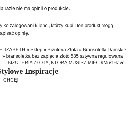
a razie nie ma opinii o produkcie.
ylko zalogowani klienci, którzy kupili ten produkt mogą
apisać opinię.
ELIZABETH
»
Sklep
»
Biżuteria Złota
»
Bransoletki Damskie
»
bransoletka bez zapięcia złoto 585 sztywna regulowana
BIŻUTERIA ZŁOTA, KTÓRĄ MUSISZ MIEĆ #MustHave
Stylowe Inspiracje
CHCĘ!