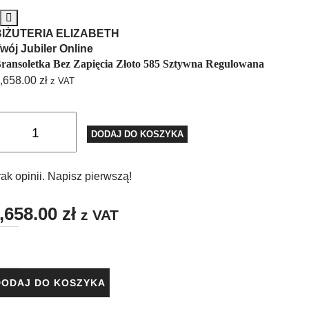
BIŻUTERIA ELIZABETH
wój Jubiler Online
ransoletka Bez Zapięcia Złoto 585 Sztywna Regulowana
,658.00
zł
z VAT
DODAJ DO KOSZYKA
ak opinii. Napisz pierwszą!
,658.00
zł
z VAT
DODAJ DO KOSZYKA