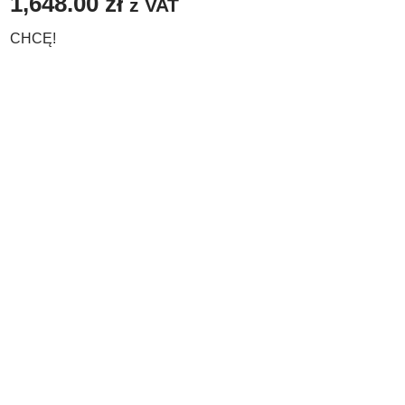
1,648.00
zł
z VAT
CHCĘ!