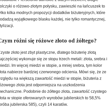
olczyki o różowo-złotym połysku, zawieszki na łańcuszek to
ylko kilka
modnych propozycji dodatków biżuteryjnych
, które
odadzą wyjątkowego blasku każdej, nie tylko romantycznej,
tylizacji.
Czym różni się różowe złoto od żółtego?
zyste złoto jest zbyt plastyczne, dlatego
biżuterię złotą
ajczęściej wykonuje się ze stopu trzech metali: złota, srebra i
iedzi. Im więcej miedzi w stopie, a mniej srebra, tym kolor
łota nabierze bardziej czerwonego odcienia. Mówi się, że ze
zględu na większą zawartość miedzi w stopie, biżuteria z
óżowego złota jest odporniejsza na uszkodzenia
echaniczne. Podobnie do żółtego złota, zawartość czystego
łota w stopie oferowanych wyrobów jubilerskich to 58,5%
próba jubilerska 585), czyli 14 karatów.