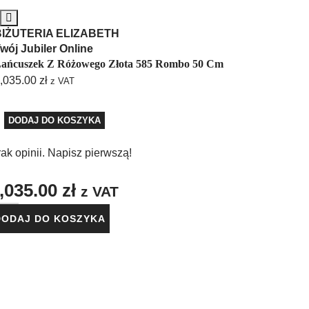
BIŻUTERIA ELIZABETH
wój Jubiler Online
ańcuszek Z Różowego Złota 585 Rombo 50 Cm
,035.00
zł
z VAT
DODAJ DO KOSZYKA
ak opinii. Napisz pierwszą!
,035.00
zł
z VAT
DODAJ DO KOSZYKA