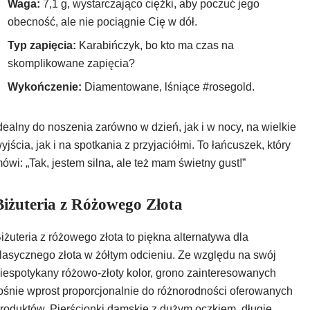
Waga:
7,1 g, wystarczająco ciężki, aby poczuć jego
obecność, ale nie pociągnie Cię w dół.
Typ zapięcia:
Karabińczyk, bo kto ma czas na
skomplikowane zapięcia?
Wykończenie:
Diamentowane, lśniące #rosegold.
dealny do noszenia zarówno w dzień, jak i w nocy, na wielkie
yjścia, jak i na spotkania z przyjaciółmi. To łańcuszek, który
ówi: „Tak, jestem silna, ale też mam świetny gust!”
Biżuteria z Różowego Złota
iżuteria z różowego złota to piękna alternatywa dla
lasycznego złota w żółtym odcieniu. Ze względu na swój
iespotykany różowo-złoty kolor, grono zainteresowanych
ośnie wprost proporcjonalnie do różnorodności oferowanych
roduktów. Pierścionki damskie z dużym oczkiem, długie