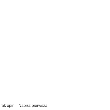
CHCĘ!
rak opinii. Napisz pierwszą!