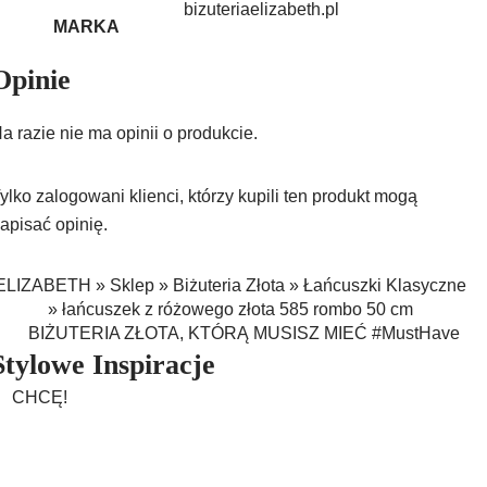
bizuteriaelizabeth.pl
MARKA
Opinie
a razie nie ma opinii o produkcie.
ylko zalogowani klienci, którzy kupili ten produkt mogą
apisać opinię.
ELIZABETH
»
Sklep
»
Biżuteria Złota
»
Łańcuszki Klasyczne
»
łańcuszek z różowego złota 585 rombo 50 cm
BIŻUTERIA ZŁOTA, KTÓRĄ MUSISZ MIEĆ #MustHave
Stylowe Inspiracje
CHCĘ!