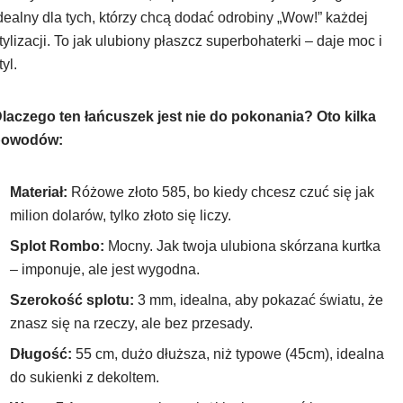
dealny dla tych, którzy chcą dodać odrobiny „Wow!” każdej
tylizacji. To jak ulubiony płaszcz superbohaterki – daje moc i
tyl.
laczego ten łańcuszek jest nie do pokonania? Oto kilka
powodów:
Materiał:
Różowe złoto 585, bo kiedy chcesz czuć się jak
milion dolarów, tylko złoto się liczy.
Splot Rombo:
Mocny. Jak twoja ulubiona skórzana kurtka
– imponuje, ale jest wygodna.
Szerokość splotu:
3 mm, idealna, aby pokazać światu, że
znasz się na rzeczy, ale bez przesady.
Długość:
55 cm, dużo dłuższa, niż typowe (45cm), idealna
do sukienki z dekoltem.