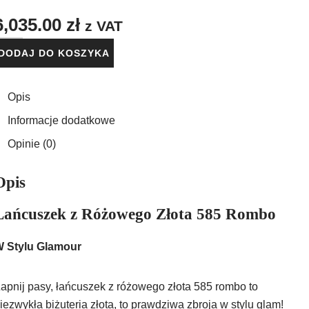
6,035.00
zł
z VAT
DODAJ DO KOSZYKA
Opis
Informacje dodatkowe
Opinie (0)
Opis
Łańcuszek z Różowego Złota 585 Rombo
 Stylu Glamour
apnij pasy, łańcuszek z różowego złota 585 rombo to
iezwykła biżuteria złota, to prawdziwa zbroja w stylu glam!