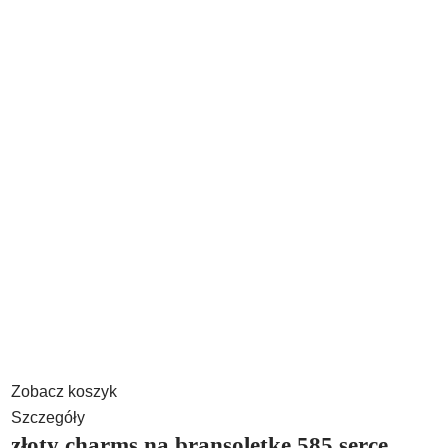
Zobacz koszyk
Szczegóły
złoty charms na bransoletkę 585 serce