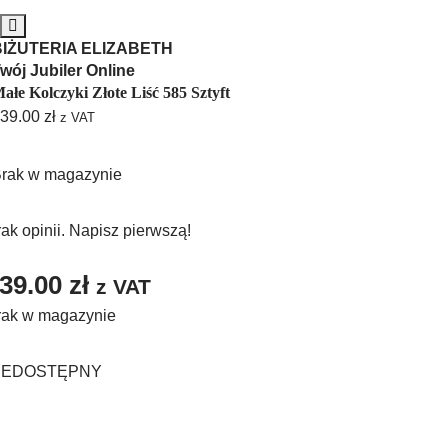
BIŻUTERIA ELIZABETH
wój Jubiler Online
ałe Kolczyki Złote Liść 585 Sztyft
39.00
zł
z VAT
rak w magazynie
ak opinii. Napisz pierwszą!
39.00
zł
z VAT
rak w magazynie
IEDOSTĘPNY