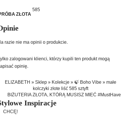
585
PRÓBA ZŁOTA
Opinie
a razie nie ma opinii o produkcie.
ylko zalogowani klienci, którzy kupili ten produkt mogą
apisać opinię.
ELIZABETH
»
Sklep
»
Kolekcje
»
🍃 Boho Vibe
»
małe
kolczyki złote liść 585 sztyft
BIŻUTERIA ZŁOTA, KTÓRĄ MUSISZ MIEĆ #MustHave
Stylowe Inspiracje
CHCĘ!