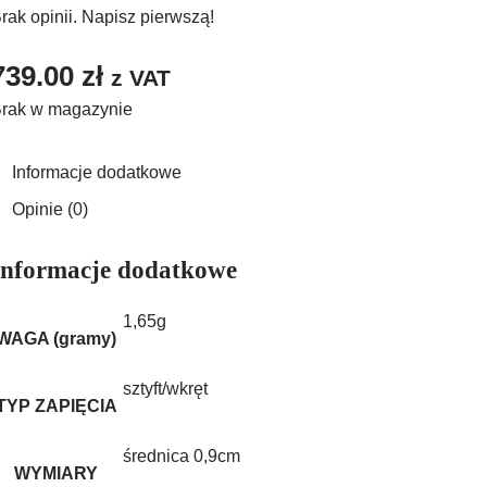
rak opinii. Napisz pierwszą!
739.00
zł
z VAT
rak w magazynie
Informacje dodatkowe
Opinie (0)
Informacje dodatkowe
1,65g
WAGA (gramy)
sztyft/wkręt
TYP ZAPIĘCIA
średnica 0,9cm
WYMIARY