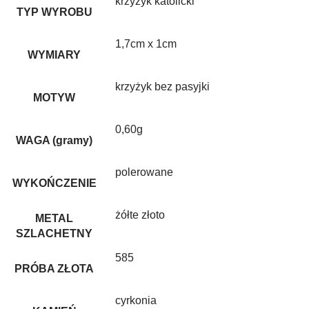
krzyżyk katolicki
TYP WYROBU
1,7cm x 1cm
WYMIARY
krzyżyk bez pasyjki
MOTYW
0,60g
WAGA (gramy)
polerowane
WYKOŃCZENIE
żółte złoto
METAL
SZLACHETNY
585
PRÓBA ZŁOTA
cyrkonia