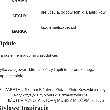
KAMIEŃ
nie uczula, odpowiedni dla alergików
CECHY
bizuteriaelizabeth.pl
MARKA
Opinie
a razie nie ma opinii o produkcie.
ylko zalogowani klienci, którzy kupili ten produkt mogą
apisać opinię.
ELIZABETH
»
Sklep
»
Biżuteria Złota
»
Złote Krzyżyki
»
mały
złoty krzyżyk z cyrkonią dla dziewczynki 585
BIŻUTERIA ZŁOTA, KTÓRĄ MUSISZ MIEĆ #MustHave
Stylowe Inspiracje