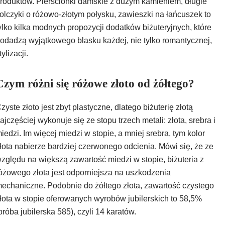
roduktów. Pierścionki damskie z dużym kamieniem, długie
olczyki o różowo-złotym połysku, zawieszki na łańcuszek to
ylko kilka
modnych propozycji dodatków biżuteryjnych
, które
odadzą wyjątkowego blasku każdej, nie tylko romantycznej,
tylizacji.
Czym różni się różowe złoto od żółtego?
zyste złoto jest zbyt plastyczne, dlatego
biżuterię złotą
ajczęściej wykonuje się ze stopu trzech metali: złota, srebra i
iedzi. Im więcej miedzi w stopie, a mniej srebra, tym kolor
łota nabierze bardziej czerwonego odcienia. Mówi się, że ze
zględu na większą zawartość miedzi w stopie, biżuteria z
óżowego złota jest odporniejsza na uszkodzenia
echaniczne. Podobnie do żółtego złota, zawartość czystego
łota w stopie oferowanych wyrobów jubilerskich to 58,5%
próba jubilerska 585), czyli 14 karatów.