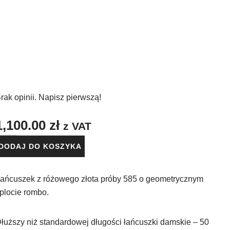
CHCĘ!
rak opinii. Napisz pierwszą!
1,100.00
zł
z VAT
DODAJ DO KOSZYKA
ańcuszek z różowego złota próby 585 o geometrycznym
plocie rombo.
łuższy niż standardowej długości łańcuszki damskie – 50