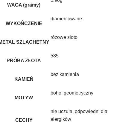
1,90g
WAGA (gramy)
diamentowane
WYKOŃCZENIE
różowe złoto
METAL SZLACHETNY
585
PRÓBA ZŁOTA
bez kamienia
KAMIEŃ
boho
,
geometryczny
MOTYW
nie uczula, odpowiedni dla
alergików
CECHY