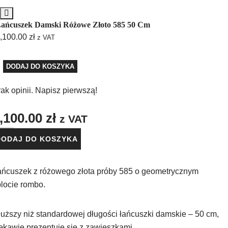
ańcuszek Damski Różowe Złoto 585 50 Cm
,100.00
zł
z VAT
DODAJ DO KOSZYKA
ak opinii. Napisz pierwszą!
,100.00
zł
z VAT
DODAJ DO KOSZYKA
ańcuszek z różowego złota próby 585 o geometrycznym
locie rombo.
uższy niż standardowej długości łańcuszki damskie – 50 cm,
ekawie prezentuje się z zawieszkami.