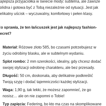
ajlepsza przyjaciółka w świecie mody: subtelna, ale zawsze
olidna i gotowa być z Tobą niezależnie od sytuacji. Jest jak
elikatny uścisk – wyczuwalny, komfortowy i pełen klasy.
o sprawia, że ten łańcuszek jest jak najlepszy fashion-
ecret?
Materiał:
Różowe złoto 585, bo czasami potrzebujesz w
życiu odrobiny blasku, ale w subtelnym wydaniu.
Splot rombo:
2 mm szerokości, idealny, gdy chcesz dodać
swojej stylizacji odrobinę charakteru, ale bez przesady.
Długość:
50 cm, doskonała, aby delikatnie podkreślić
Twoją szyję i dodać tajemniczości każdej stylizacji.
Waga:
1,90 g, tak lekki, że możesz zapomnieć, że go
nosisz… ale on nie zapomni o Tobie!
Typ zapięcia:
Federing, bo kto ma czas na skomplikowane