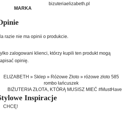
bizuteriaelizabeth.pl
MARKA
Opinie
a razie nie ma opinii o produkcie.
ylko zalogowani klienci, którzy kupili ten produkt mogą
apisać opinię.
ELIZABETH
»
Sklep
»
Różowe Złoto
»
różowe złoto 585
rombo łańcuszek
BIŻUTERIA ZŁOTA, KTÓRĄ MUSISZ MIEĆ #MustHave
Stylowe Inspiracje
CHCĘ!