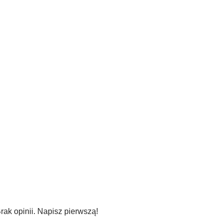
CHCĘ!
rak opinii. Napisz pierwszą!