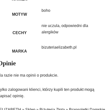
boho
MOTYW
nie uczula, odpowiedni dla
alergików
CECHY
bizuteriaelizabeth.pl
MARKA
Opinie
a razie nie ma opinii o produkcie.
ylko zalogowani klienci, którzy kupili ten produkt mogą
apisać opinię.
ELIZABETH
»
Sklep
»
Biżuteria Złota
»
Bransoletki Damskie