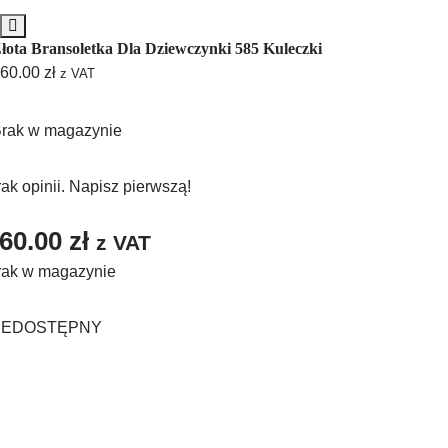
łota Bransoletka Dla Dziewczynki 585 Kuleczki
60.00
zł
z VAT
rak w magazynie
ak opinii. Napisz pierwszą!
60.00
zł
z VAT
rak w magazynie
IEDOSTĘPNY