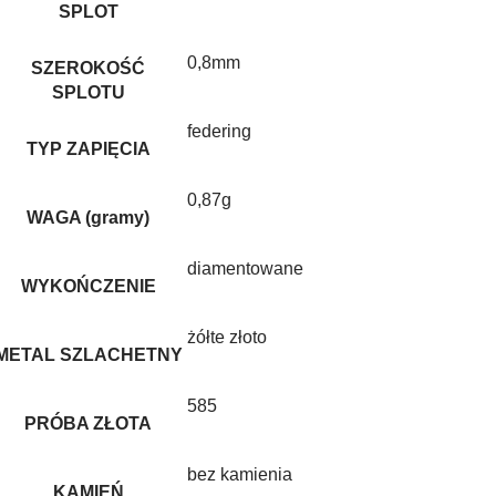
SPLOT
0,8mm
SZEROKOŚĆ
SPLOTU
federing
TYP ZAPIĘCIA
0,87g
WAGA (gramy)
diamentowane
WYKOŃCZENIE
żółte złoto
METAL SZLACHETNY
585
PRÓBA ZŁOTA
bez kamienia
KAMIEŃ