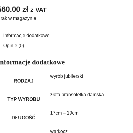
560.00
zł
z VAT
rak w magazynie
Informacje dodatkowe
Opinie (0)
Informacje dodatkowe
wyrób jubilerski
RODZAJ
złota bransoletka damska
TYP WYROBU
17cm – 19cm
DŁUGOŚĆ
warkocz