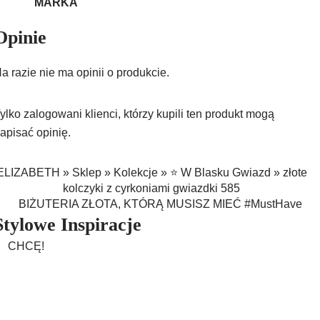
MARKA
Opinie
a razie nie ma opinii o produkcie.
ylko zalogowani klienci, którzy kupili ten produkt mogą
apisać opinię.
ELIZABETH
»
Sklep
»
Kolekcje
»
⭐ W Blasku Gwiazd
»
złote
kolczyki z cyrkoniami gwiazdki 585
BIŻUTERIA ZŁOTA, KTÓRĄ MUSISZ MIEĆ #MustHave
Stylowe Inspiracje
CHCĘ!