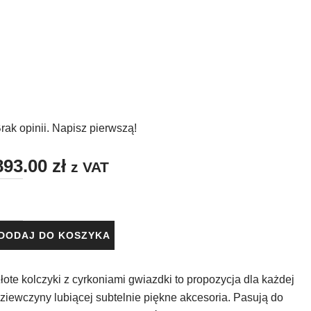
CHCĘ!
rak opinii. Napisz pierwszą!
893.00
zł
z VAT
DODAJ DO KOSZYKA
łote kolczyki z cyrkoniami gwiazdki to propozycja dla każdej
ziewczyny lubiącej subtelnie piękne akcesoria. Pasują do