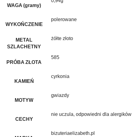
0,94g
WAGA (gramy)
polerowane
WYKOŃCZENIE
żółte złoto
METAL
SZLACHETNY
585
PRÓBA ZŁOTA
cyrkonia
KAMIEŃ
gwiazdy
MOTYW
nie uczula, odpowiedni dla alergików
CECHY
bizuteriaelizabeth.pl