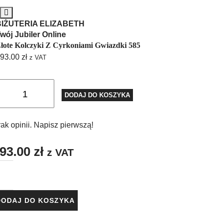
BIŻUTERIA ELIZABETH
wój Jubiler Online
łote Kolczyki Z Cyrkoniami Gwiazdki 585
93.00
zł
z VAT
DODAJ DO KOSZYKA
ak opinii. Napisz pierwszą!
93.00
zł
z VAT
DODAJ DO KOSZYKA