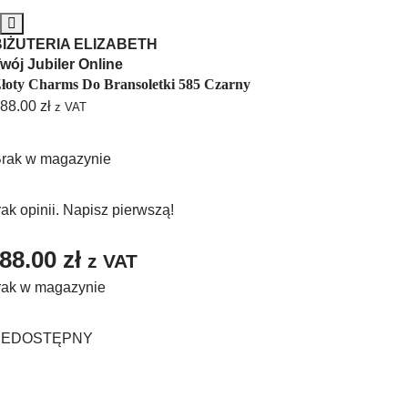
BIŻUTERIA ELIZABETH
wój Jubiler Online
łoty Charms Do Bransoletki 585 Czarny
88.00
zł
z VAT
rak w magazynie
ak opinii. Napisz pierwszą!
88.00
zł
z VAT
rak w magazynie
IEDOSTĘPNY