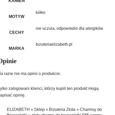
KAMIEŃ
kółko
MOTYW
nie uczula, odpowiedni dla alergików
CECHY
bizuteriaelizabeth.pl
MARKA
Opinie
a razie nie ma opinii o produkcie.
ylko zalogowani klienci, którzy kupili ten produkt mogą
apisać opinię.
ELIZABETH
»
Sklep
»
Biżuteria Złota
»
Charmsy do