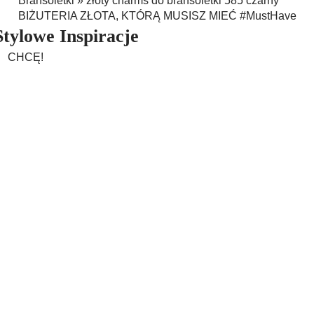
Bransoletki
»
złoty charms do bransoletki 585 czarny
BIŻUTERIA ZŁOTA, KTÓRĄ MUSISZ MIEĆ #MustHave
Stylowe Inspiracje
CHCĘ!