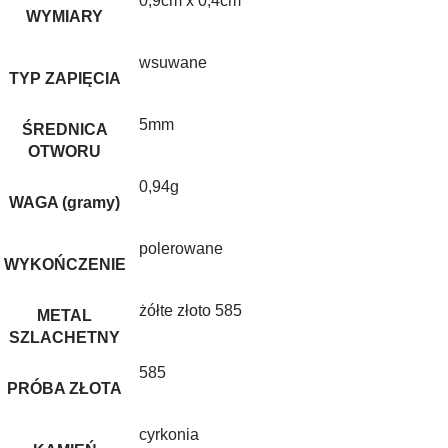
0,9cm x 0,4cm
WYMIARY
wsuwane
TYP ZAPIĘCIA
5mm
ŚREDNICA
OTWORU
0,94g
WAGA (gramy)
polerowane
WYKOŃCZENIE
żółte złoto 585
METAL
SZLACHETNY
585
PRÓBA ZŁOTA
cyrkonia