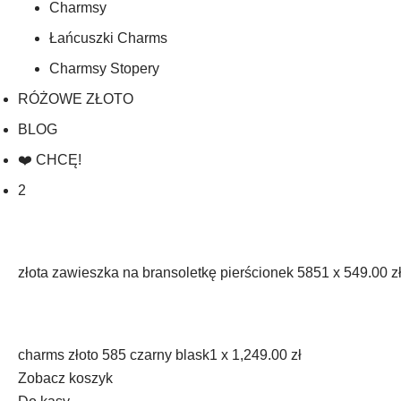
Charmsy
Łańcuszki Charms
Charmsy Stopery
RÓŻOWE ZŁOTO
BLOG
❤️ CHCĘ!
2
złota zawieszka na bransoletkę pierścionek 585
1 x
549.00
z
charms złoto 585 czarny blask
1 x
1,249.00
zł
Zobacz koszyk