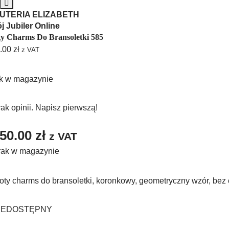
ŻUTERIA ELIZABETH
j Jubiler Online
ty Charms Do Bransoletki 585
.00
zł
z VAT
k w magazynie
ak opinii. Napisz pierwszą!
50.00
zł
z VAT
rak w magazynie
oty charms do bransoletki, koronkowy, geometryczny wzór, bez 
IEDOSTĘPNY