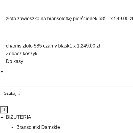
złota zawieszka na bransoletkę pierścionek 585
1 x
549.00
z
charms złoto 585 czarny blask
1 x
1,249.00
zł
Zobacz koszyk
Do kasy
BIŻUTERIA
Bransoletki Damskie