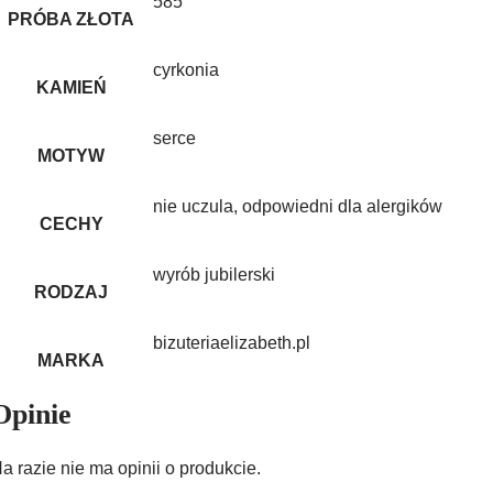
585
PRÓBA ZŁOTA
cyrkonia
KAMIEŃ
serce
MOTYW
nie uczula, odpowiedni dla alergików
CECHY
wyrób jubilerski
RODZAJ
bizuteriaelizabeth.pl
MARKA
Opinie
a razie nie ma opinii o produkcie.