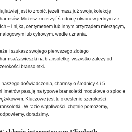
ajłatwiej jest to zrobić, jeżeli masz już swoją kolekcję
harmsów. Możesz zmierzyć średnicę otworu w jednym z z
ich – linijką, centymetrem lub innym przyrządem mierzącym,
nalogowym lub cyfrowym, wedle uznania.
eżeli szukasz swojego pierwszego złotego
harmsa/zawieszki na bransoletkę, wszystko zależy od
zerokości bransoletki.
 naszego doświadczenia, charmsy o średnicy 4 i 5
ilimetrów pasują na typowe bransoletki modułowe o splocie
ężykowym. Kluczowe jest tu określenie szerokości
ransoletki.. W razie wątpliwości, chętnie pomożemy,
odpowiemy, doradzimy.
W sklepie internetowym Elizabeth