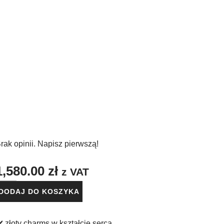
CHCĘ!
rak opinii. Napisz pierwszą!
1,580.00
zł
z VAT
DODAJ DO KOSZYKA
️ złoty charms w kształcie serca