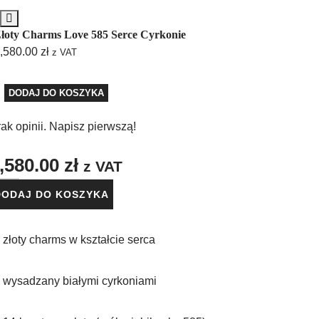
łoty Charms Love 585 Serce Cyrkonie
,580.00
zł
z VAT
DODAJ DO KOSZYKA
ak opinii. Napisz pierwszą!
,580.00
zł
z VAT
DODAJ DO KOSZYKA
 złoty charms w kształcie serca
️ wysadzany białymi cyrkoniami