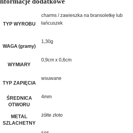
Informacje dodatkowe
charms / zawieszka na bransoletkę lub
łańcuszek
TYP WYROBU
1,30g
WAGA (gramy)
0,9cm x 0,6cm
WYMIARY
wsuwane
TYP ZAPIĘCIA
4mm
ŚREDNICA
OTWORU
żółte złoto
METAL
SZLACHETNY