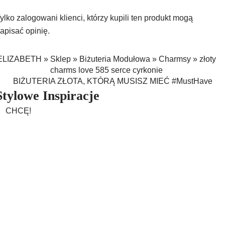
ylko zalogowani klienci, którzy kupili ten produkt mogą
apisać opinię.
ELIZABETH
»
Sklep
»
Biżuteria Modułowa
»
Charmsy
»
złoty
charms love 585 serce cyrkonie
BIŻUTERIA ZŁOTA, KTÓRĄ MUSISZ MIEĆ #MustHave
Stylowe Inspiracje
CHCĘ!