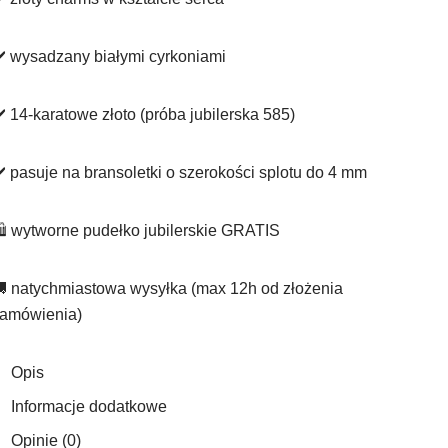
️ wysadzany białymi cyrkoniami
️ 14-karatowe złoto (próba jubilerska 585)
️ pasuje na bransoletki o szerokości splotu do 4️ mm
️ wytworne pudełko jubilerskie GRATIS
 natychmiastowa wysyłka (max 12h od złożenia
amówienia)
Opis
Informacje dodatkowe
Opinie (0)