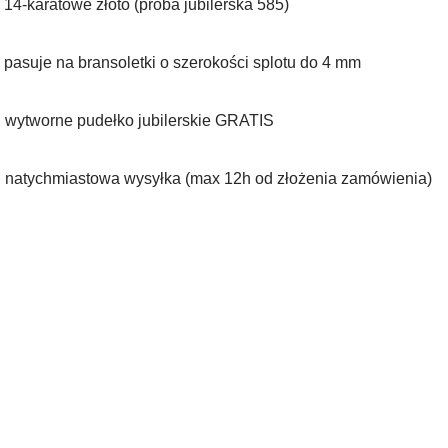
 14-karatowe złoto (próba jubilerska 585)
 pasuje na bransoletki o szerokości splotu do 4️ mm
️ wytworne pudełko jubilerskie GRATIS
 natychmiastowa wysyłka (max 12h od złożenia zamówienia)