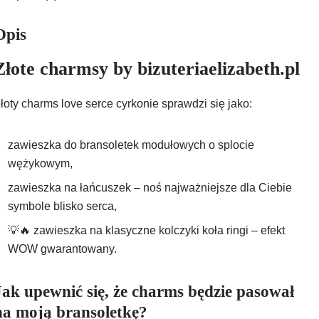
Opis
Złote charmsy by bizuteriaelizabeth.pl
łoty charms love serce cyrkonie sprawdzi się jako:
zawieszka do bransoletek modułowych o splocie
wężykowym,
zawieszka na łańcuszek – noś najważniejsze dla Ciebie
symbole blisko serca,
💡🔥 zawieszka na klasyczne kolczyki koła ringi – efekt
WOW gwarantowany.
Jak upewnić się, że charms będzie pasował
na moją bransoletkę?