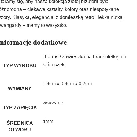
taramy się, aby nasza kolekcja złotej biżuterii była
óżnorodna – ciekawe kształty, kolory oraz niespotykane
zory. Klasyka, elegancja, z domieszką retro i lekką nutką
wangardy – mamy to wszystko.
Informacje dodatkowe
charms / zawieszka na bransoletkę lub
łańcuszek
TYP WYROBU
1,9cm x 0,9cm x 0,2cm
WYMIARY
wsuwane
TYP ZAPIĘCIA
4mm
ŚREDNICA
OTWORU