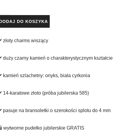
DODAJ DO KOSZYKA
️ złoty charms wiszący
️ duży czarny kamień o charakterystycznym kształcie
️ kamień szlachetny: onyks, biała cyrkonia
️ 14-karatowe złoto (próba jubilerska 585)
️ pasuje na bransoletki o szerokości splotu do 4️ mm
️ wytworne pudełko jubilerskie GRATIS