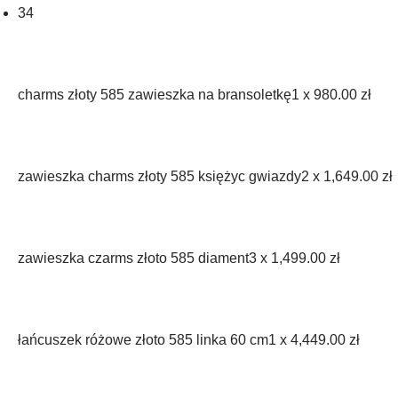
34
charms złoty 585 zawieszka na bransoletkę
1 x
980.00
zł
zawieszka charms złoty 585 księżyc gwiazdy
2 x
1,649.00
zł
zawieszka czarms złoto 585 diament
3 x
1,499.00
zł
łańcuszek różowe złoto 585 linka 60 cm
1 x
4,449.00
zł