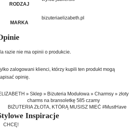
RODZAJ
bizuteriaelizabeth.pl
MARKA
Opinie
a razie nie ma opinii o produkcie.
ylko zalogowani klienci, którzy kupili ten produkt mogą
apisać opinię.
ELIZABETH
»
Sklep
»
Biżuteria Modułowa
»
Charmsy
»
złoty
charms na bransoletkę 585 czarny
BIŻUTERIA ZŁOTA, KTÓRĄ MUSISZ MIEĆ #MustHave
Stylowe Inspiracje
CHCĘ!