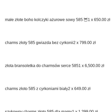
małe złote boho kolczyki ażurowe sowy 585 🦉
1 x
650.00
zł
charms złoty 585 gwiazda bez cyrkonii
2 x
799.00
zł
złota bransoletka do charmsów serce 585
1 x
6,500.00
zł
charms złoto 585 z cyrkoniami biały
2 x
649.00
zł
szykowny charms złoto 585 dla mamy
1 x
1,299.00
zł