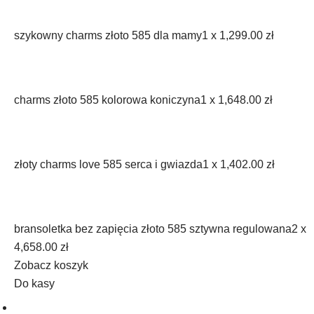
szykowny charms złoto 585 dla mamy
1 x
1,299.00
zł
charms złoto 585 kolorowa koniczyna
1 x
1,648.00
zł
złoty charms love 585 serca i gwiazda
1 x
1,402.00
zł
bransoletka bez zapięcia złoto 585 sztywna regulowana
2 x
4,658.00
zł
Zobacz koszyk
Do kasy