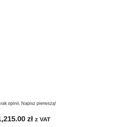
CHCĘ!
rak opinii. Napisz pierwszą!
1,215.00
zł
z VAT