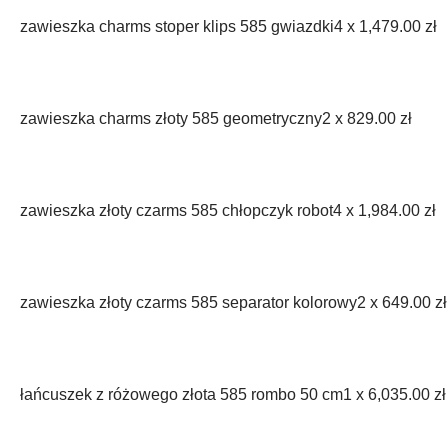
zawieszka charms stoper klips 585 gwiazdki
4 x
1,479.00
zł
zawieszka charms złoty 585 geometryczny
2 x
829.00
zł
zawieszka złoty czarms 585 chłopczyk robot
4 x
1,984.00
zł
zawieszka złoty czarms 585 separator kolorowy
2 x
649.00
zł
łańcuszek z różowego złota 585 rombo 50 cm
1 x
6,035.00
zł