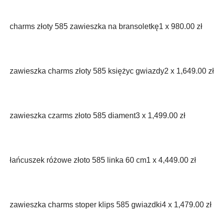
charms złoty 585 zawieszka na bransoletkę
1 x
980.00
zł
zawieszka charms złoty 585 księżyc gwiazdy
2 x
1,649.00
zł
zawieszka czarms złoto 585 diament
3 x
1,499.00
zł
łańcuszek różowe złoto 585 linka 60 cm
1 x
4,449.00
zł
zawieszka charms stoper klips 585 gwiazdki
4 x
1,479.00
zł