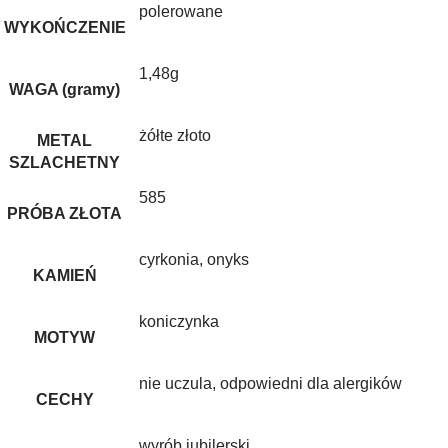
polerowane
WYKOŃCZENIE
1,48g
WAGA (gramy)
żółte złoto
METAL
SZLACHETNY
585
PRÓBA ZŁOTA
cyrkonia
,
onyks
KAMIEŃ
koniczynka
MOTYW
nie uczula, odpowiedni dla alergików
CECHY
wyrób jubilerski