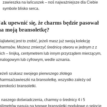
zawieszka na łańcuszek – noś najważniejsze dla Ciebie
symbole blisko serca.
Jak upewnić się, że charms będzie pasował
na moją bransoletkę?
ajłatwiej jest to zrobić, jeżeli masz już swoją kolekcję
harmsów. Możesz zmierzyć średnicę otworu w jednym z z
ich – linijką, centymetrem lub innym przyrządem mierzącym,
nalogowym lub cyfrowym, wedle uznania.
eżeli szukasz swojego pierwszego złotego
harmsa/zawieszki na bransoletkę, wszystko zależy od
zerokości bransoletki.
 naszego doświadczenia, charmsy o średnicy 4 i 5
ilimetrów pasują na typowe bransoletki modułowe o splocie