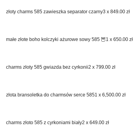
złoty charms 585 zawieszka separator czarny
3 x
849.00
zł
małe złote boho kolczyki ażurowe sowy 585 🦉
1 x
650.00
zł
charms złoty 585 gwiazda bez cyrkonii
2 x
799.00
zł
złota bransoletka do charmsów serce 585
1 x
6,500.00
zł
charms złoto 585 z cyrkoniami biały
2 x
649.00
zł