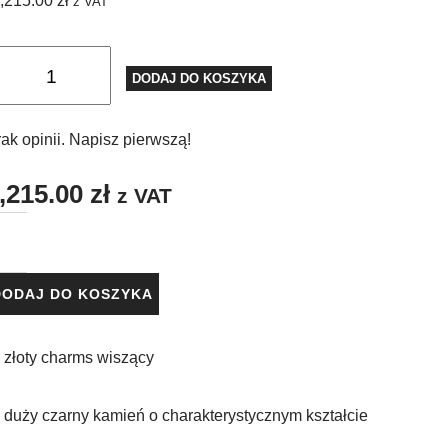
,215.00
zł
z VAT
DODAJ DO KOSZYKA
ak opinii. Napisz pierwszą!
,215.00
zł
z VAT
DODAJ DO KOSZYKA
 złoty charms wiszący
 duży czarny kamień o charakterystycznym kształcie