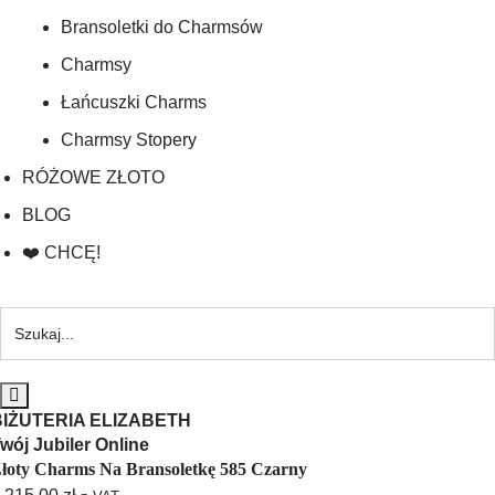
Bransoletki do Charmsów
Charmsy
Łańcuszki Charms
Charmsy Stopery
RÓŻOWE ZŁOTO
BLOG
❤️ CHCĘ!
BIŻUTERIA ELIZABETH
wój Jubiler Online
łoty Charms Na Bransoletkę 585 Czarny