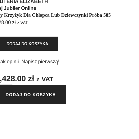
ŻUTERIA ELIZABETH
j Jubiler Online
ty Krzyżyk Dla Chłopca Lub Dziewczynki Próba 585
28.00
zł
z VAT
DODAJ DO KOSZYKA
ak opinii. Napisz pierwszą!
,428.00
zł
z VAT
DODAJ DO KOSZYKA