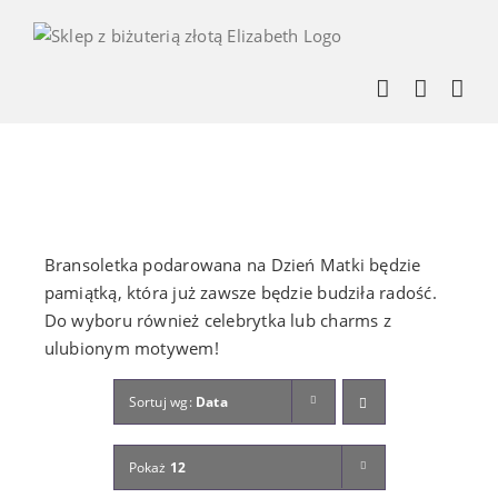
Skip
to
content
Bransoletka podarowana na Dzień Matki będzie
pamiątką, która już zawsze będzie budziła radość.
Do wyboru również celebrytka lub charms z
ulubionym motywem!
Sortuj wg:
Data
Pokaż
12