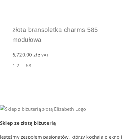
złota bransoletka charms 585
modułowa
6,720.00
zł
z VAT
1
2
…
68
Sklep ze złotą biżuterią
Jesteśmy zespołem pasjonatów, którzy kochają piękno i